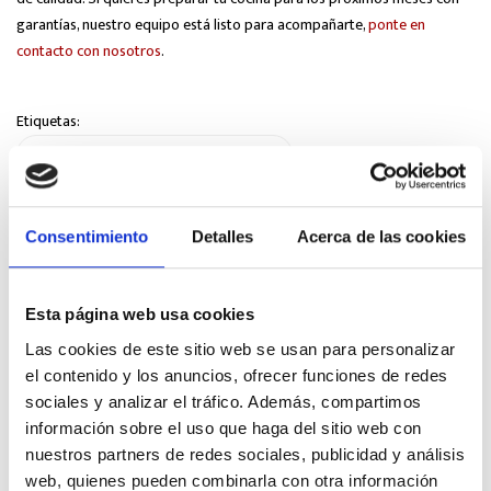
garantías, nuestro equipo está listo para acompañarte,
ponte en
contacto con nosotros
.
Etiquetas:
cámaras frigoríficas industriales
cambio de estación hostelería
Consentimiento
Detalles
Acerca de las cookies
cocinas industriales profesionales
Esta página web usa cookies
conservación alimentos hostelería
Las cookies de este sitio web se usan para personalizar
eficiencia energética hostelería
el contenido y los anuncios, ofrecer funciones de redes
sociales y analizar el tráfico. Además, compartimos
información sobre el uso que haga del sitio web con
equipos de refrigeración profesional
nuestros partners de redes sociales, publicidad y análisis
web, quienes pueden combinarla con otra información
frío industrial
instalación frío comercial