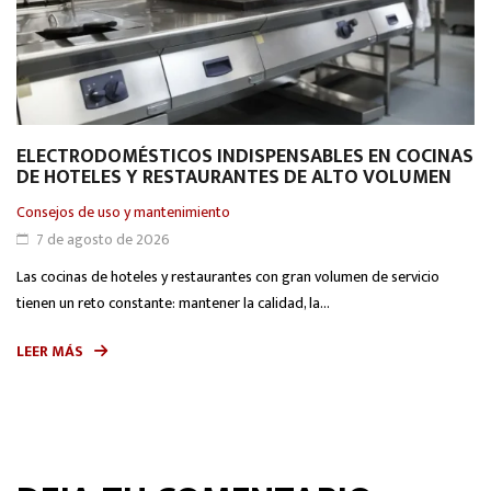
ELECTRODOMÉSTICOS INDISPENSABLES EN COCINAS
E
DE HOTELES Y RESTAURANTES DE ALTO VOLUMEN
I
T
Consejos de uso y mantenimiento
Co
7 de agosto de 2026
Las cocinas de hoteles y restaurantes con gran volumen de servicio
La
tienen un reto constante: mantener la calidad, la...
pr
LEER MÁS
L