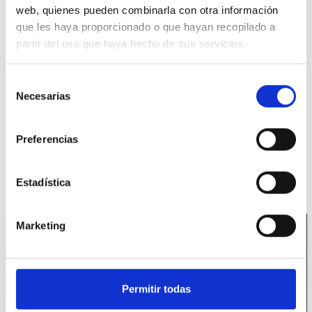
COMERCIAL IDEAL SEGÚN TU TIPO DE NEGOCIO?
web, quienes pueden combinarla con otra información
que les haya proporcionado o que hayan recopilado a
Consejos de uso y mantenimiento
partir del uso que haya hecho de sus servicios.
6 de febrero de 2026
En cualquier negocio de hostelería o alimentación, el frío comercial es
Selección
una infraestructura crítica que condiciona...
Necesarias
de
consentimiento
LEER MÁS
Preferencias
Estadística
Marketing
Permitir todas