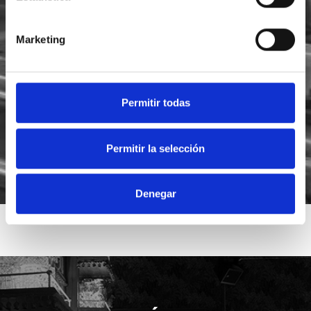
Marketing
He leído y acepto la
política de privacidad
Acepto recibir novedades de
Foodsat
Permitir todas
Permitir la selección
Denegar