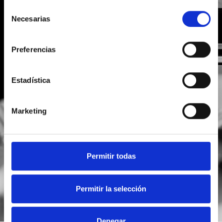
Selección
Necesarias
de
consentimiento
Preferencias
Estadística
He leído y acepto la
política de privacidad
Marketing
Acepto recibir novedades de
Foodsat
Permitir todas
Permitir la selección
Denegar