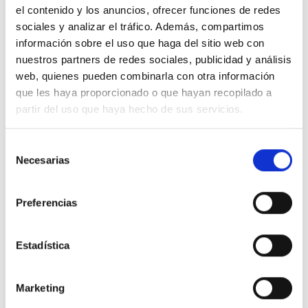
de comunicación.
el contenido y los anuncios, ofrecer funciones de redes
Contáctanos para resolver tus dudas, También puedes
sociales y analizar el tráfico. Además, compartimos
seguirnos en redes sociales con el hashtag
#Foodsat
información sobre el uso que haga del sitio web con
nuestros partners de redes sociales, publicidad y análisis
Correo electrónico
web, quienes pueden combinarla con otra información
web@foodsat.es
que les haya proporcionado o que hayan recopilado a
partir del uso que haya hecho de sus servicios.
Teléfono de contacto
91 797 29 26
Selección
Necesarias
Whatsapp
de
649 872 833
consentimiento
Preferencias
Nuestra central
C.Regordoño 10 28936 Móstoles -
Madrid
Estadística
Síguenos en Redes Sociales
Marketing