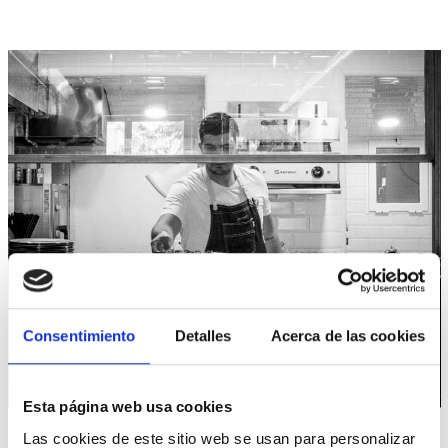
¡CONTÁCTANOS!
Consentimiento
Detalles
Acerca de las cookies
CONSULTE CON NUESTRO EQUIPO DE
ESPECIALISTAS
Esta página web usa cookies
Ponemos a tu disposición todos nuestros canales
Las cookies de este sitio web se usan para personalizar