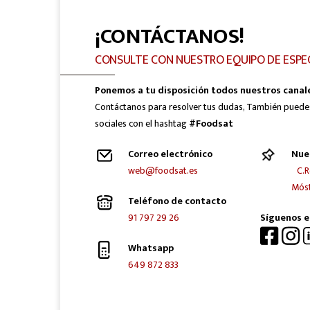
¡CONTÁCTANOS!
CONSULTE CON NUESTRO EQUIPO DE ESPE
Ponemos a tu disposición todos nuestros canal
Contáctanos para resolver tus dudas, También puede
sociales con el hashtag
#Foodsat
Correo electrónico
Nue
web@foodsat.es
C.R
Móst
Teléfono de contacto
91 797 29 26
Síguenos e
Whatsapp
649 872 833