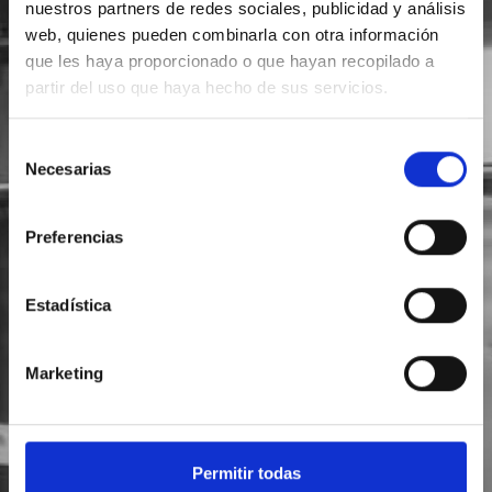
nuestros partners de redes sociales, publicidad y análisis
web, quienes pueden combinarla con otra información
SOLICITA INFORMACIÓN
que les haya proporcionado o que hayan recopilado a
partir del uso que haya hecho de sus servicios.
Selección
Necesarias
de
consentimiento
Preferencias
Estadística
Marketing
Permitir todas