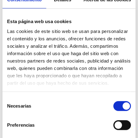
ARTÍCULOS
RELACIONADOS
Esta página web usa cookies
Las cookies de este sitio web se usan para personalizar
DE NUESTRO BLOG
el contenido y los anuncios, ofrecer funciones de redes
sociales y analizar el tráfico. Además, compartimos
información sobre el uso que haga del sitio web con
Nuestro blog pretende ser un lugar donde encontrar información
nuestros partners de redes sociales, publicidad y análisis
relevante y veraz sobre equipamiento y maquinaria industrial, que
web, quienes pueden combinarla con otra información
aporte mucho valor para el sector de la hostelería y la alimentación
que les haya proporcionado o que hayan recopilado a
en clave de novedades, tendencias, eficiencia energética, consejos
partir del uso que haya hecho de sus servicios.
de uso y mantenimiento de equipos, y negocio.
Selección
Necesarias
de
consentimiento
Preferencias