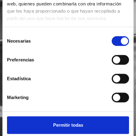
SOLICITA INFORMACIÓN
web, quienes pueden combinarla con otra información
que les haya proporcionado o que hayan recopilado a
partir del uso que haya hecho de sus servicios.
Selección
Necesarias
de
consentimiento
Preferencias
Estadística
Marketing
Permitir todas