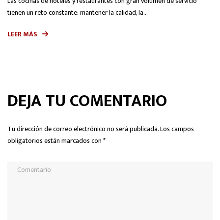
Las cocinas de hoteles y restaurantes con gran volumen de servicio
La
tienen un reto constante: mantener la calidad, la...
pr
LEER MÁS
L
DEJA TU COMENTARIO
Tu dirección de correo electrónico no será publicada.
Los campos
obligatorios están marcados con
*