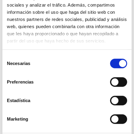
conservación alimentos
conservación de alimentos
sociales y analizar el tráfico. Además, compartimos
información sobre el uso que haga del sitio web con
Eficiencia energética
Foodsat
Hostelería
nuestros partners de redes sociales, publicidad y análisis
web, quienes pueden combinarla con otra información
refrigeración
refrigeración industrial
que les haya proporcionado o que hayan recopilado a
partir del uso que haya hecho de sus servicios.
Por:
Foodsat
Selección
Necesarias
de
ARTÍCULOS
consentimiento
RELACIONADOS
Preferencias
DE NUESTRO BLOG
Estadística
Nuestro blog pretende ser un lugar donde encontrar información
relevante y veraz sobre equipamiento y maquinaria industrial, que
Marketing
aporte mucho valor para el sector de la hostelería y la alimentación
en clave de novedades, tendencias, eficiencia energética, consejos