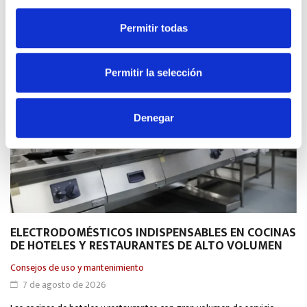
de uso y mantenimiento de equipos, y negocio.
Permitir todas
Permitir la selección
Denegar
ELECTRODOMÉSTICOS INDISPENSABLES EN COCINAS
E
DE HOTELES Y RESTAURANTES DE ALTO VOLUMEN
I
T
Consejos de uso y mantenimiento
Co
7 de agosto de 2026