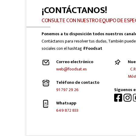
¡CONTÁCTANOS!
CONSULTE CON NUESTRO EQUIPO DE ESPE
Ponemos a tu disposición todos nuestros canal
Contáctanos para resolver tus dudas, También puede
sociales con el hashtag
#Foodsat
Correo electrónico
Nue
web@foodsat.es
C.R
Móst
Teléfono de contacto
91 797 29 26
Síguenos e
Whatsapp
649 872 833