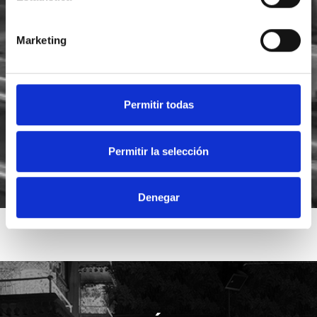
Marketing
He leído y acepto la
política de privacidad
Acepto recibir novedades de
Foodsat
Permitir todas
Permitir la selección
Denegar