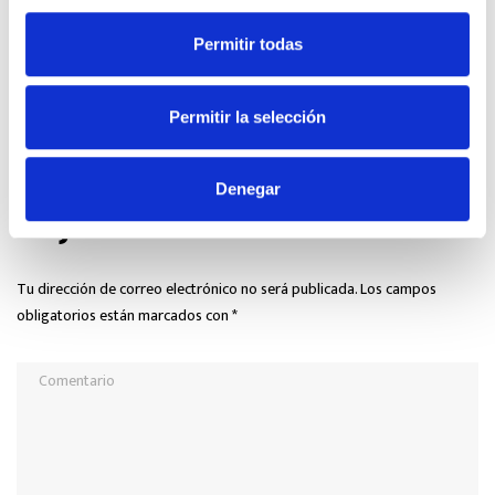
relevante y veraz sobre equipamiento y maquinaria industrial, que
aporte mucho valor para el sector de la hostelería y la alimentación
Permitir todas
en clave de novedades, tendencias, eficiencia energética, consejos
de uso y mantenimiento de equipos, y negocio.
Permitir la selección
Denegar
DEJA TU COMENTARIO
Tu dirección de correo electrónico no será publicada.
Los campos
obligatorios están marcados con
*