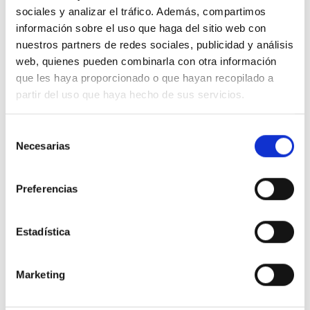
sociales y analizar el tráfico. Además, compartimos
eficiencia operativa
equipamiento de cocina
información sobre el uso que haga del sitio web con
nuestros partners de redes sociales, publicidad y análisis
ergonomía en cocina
flujo de trabajo en cocina
web, quienes pueden combinarla con otra información
que les haya proporcionado o que hayan recopilado a
Foodsat
proyecto de hostelería
partir del uso que haya hecho de sus servicios.
sostenibilidad en cocina
Selección
Necesarias
de
Por:
Foodsat
consentimiento
Preferencias
ARTÍCULOS
RELACIONADOS
Estadística
DE NUESTRO BLOG
Marketing
Nuestro blog pretende ser un lugar donde encontrar información