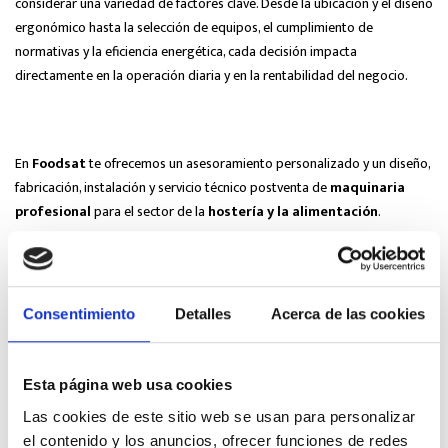
considerar una variedad de factores clave. Desde la ubicación y el diseño
ergonómico hasta la selección de equipos, el cumplimiento de
normativas y la eficiencia energética, cada decisión impacta
directamente en la operación diaria y en la rentabilidad del negocio.
En
Foodsat
te ofrecemos un asesoramiento personalizado y un diseño,
fabricación, instalación y servicio técnico postventa de
maquinaria
profesional
para el sector de la
hostería y la alimentación
.
Nuestros técnicos supervisarán tu proyecto desde la idea inicial,
la
instalación y el montaje, hasta la puesta en marcha de tus
equipos
, contando con un servicio post-venta excelente.
Solicita más
Consentimiento
Detalles
Acerca de las cookies
información
.
Esta página web usa cookies
Etiquetas:
Las cookies de este sitio web se usan para personalizar
cocina industrial restaurante
diseño de cocina
el contenido y los anuncios, ofrecer funciones de redes