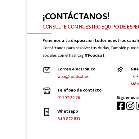
¡CONTÁCTANOS!
CONSULTE CON NUESTRO EQUIPO DE ESPE
Ponemos a tu disposición todos nuestros canal
Contáctanos para resolver tus dudas, También puede
sociales con el hashtag
#Foodsat
Correo electrónico
Nue
web@foodsat.es
C.R
Móst
Teléfono de contacto
91 797 29 26
Síguenos e
Whatsapp
649 872 833