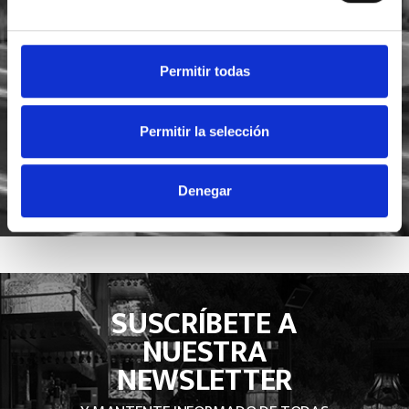
He leído y acepto la
política de privacidad
Acepto recibir novedades de
Foodsat
Permitir todas
Permitir la selección
Denegar
SUSCRÍBETE A
NUESTRA
NEWSLETTER