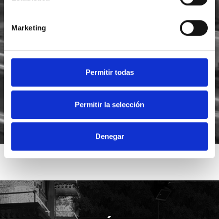
Marketing
He leído y acepto la
política de privacidad
Acepto recibir novedades de
Foodsat
Permitir todas
Permitir la selección
Denegar