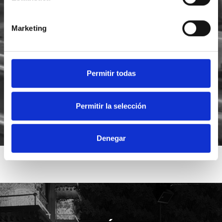
Marketing
He leído y acepto la
política de privacidad
Acepto recibir novedades de
Foodsat
Permitir todas
Permitir la selección
Denegar