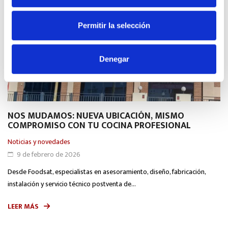
Permitir la selección
Denegar
NOS MUDAMOS: NUEVA UBICACIÓN, MISMO
T
COMPROMISO CON TU COCINA PROFESIONAL
H
C
Noticias y novedades
Ga
9 de febrero de 2026
Desde Foodsat, especialistas en asesoramiento, diseño, fabricación,
El
instalación y servicio técnico postventa de...
im
LEER MÁS
L