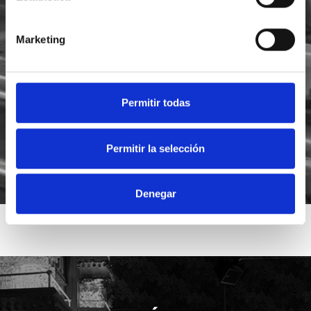
Marketing
He leído y acepto la
política de privacidad
Acepto recibir novedades de
Foodsat
Permitir todas
Permitir la selección
Denegar