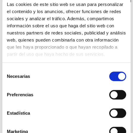
Las cookies de este sitio web se usan para personalizar
Ponemos a tu disposición todos nuestros canales
el contenido y los anuncios, ofrecer funciones de redes
de comunicación.
sociales y analizar el tráfico. Además, compartimos
Contáctanos para resolver tus dudas, También puedes
información sobre el uso que haga del sitio web con
seguirnos en redes sociales con el hashtag
#Foodsat
nuestros partners de redes sociales, publicidad y análisis
web, quienes pueden combinarla con otra información
Correo electrónico
que les haya proporcionado o que hayan recopilado a
web@foodsat.es
partir del uso que haya hecho de sus servicios.
Teléfono de contacto
Selección
91 797 29 26
Necesarias
de
Whatsapp
consentimiento
649 872 833
Preferencias
Nuestra central
C.Regordoño 10 28936 Móstoles -
Estadística
Madrid
Síguenos en Redes Sociales
Marketing