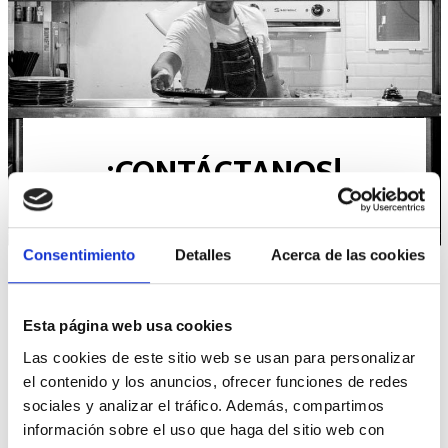
¡CONTÁCTANOS!
CONSULTE CON NUESTRO EQUIPO DE
ESPECIALISTAS
Consentimiento
Detalles
Acerca de las cookies
Ponemos a tu disposición todos nuestros canales
de comunicación.
Contáctanos para resolver tus dudas, También puedes
Esta página web usa cookies
seguirnos en redes sociales con el hashtag
#Foodsat
Las cookies de este sitio web se usan para personalizar
el contenido y los anuncios, ofrecer funciones de redes
Correo electrónico
sociales y analizar el tráfico. Además, compartimos
web@foodsat.es
información sobre el uso que haga del sitio web con