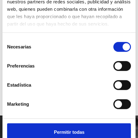
Teléfono de contacto
nuestros partners de redes sociales, publicidad y análisis
91 797 29 26
web, quienes pueden combinarla con otra información
que les haya proporcionado o que hayan recopilado a
Whatsapp
partir del uso que haya hecho de sus servicios.
649 872 833
Selección
Nuestra central
Necesarias
de
C.Regordoño 10 28936 Móstoles -
consentimiento
Madrid
Preferencias
Síguenos en Redes Sociales
Estadística
Marketing
Permitir todas