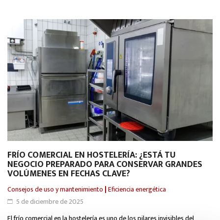
FRÍO COMERCIAL EN HOSTELERÍA: ¿ESTÁ TU
E
NEGOCIO PREPARADO PARA CONSERVAR GRANDES
E
VOLÚMENES EN FECHAS CLAVE?
F
Consejos de uso y mantenimiento
|
Eficiencia energética
Ef
5 de diciembre de 2025
El frío comercial en la hostelería es uno de los pilares invisibles del
El