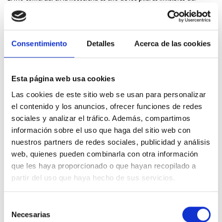
rendimiento de cualquier cocina profesional....
cu
LEER MÁS
L
Consentimiento
Detalles
Acerca de las cookies
Esta página web usa cookies
DEJA TU COMENTARIO
Las cookies de este sitio web se usan para personalizar
el contenido y los anuncios, ofrecer funciones de redes
sociales y analizar el tráfico. Además, compartimos
Tu dirección de correo electrónico no será publicada.
Los campos
información sobre el uso que haga del sitio web con
obligatorios están marcados con
*
nuestros partners de redes sociales, publicidad y análisis
web, quienes pueden combinarla con otra información
que les haya proporcionado o que hayan recopilado a
partir del uso que haya hecho de sus servicios.
Selección
Necesarias
de