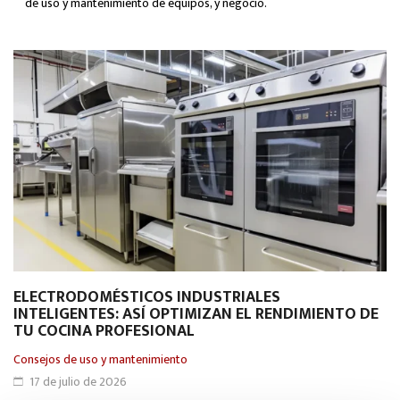
de uso y mantenimiento de equipos, y negocio.
ELECTRODOMÉSTICOS INDUSTRIALES
S
INTELIGENTES: ASÍ OPTIMIZAN EL RENDIMIENTO DE
I
TU COCINA PROFESIONAL
Co
Consejos de uso y mantenimiento
17 de julio de 2026
Cu