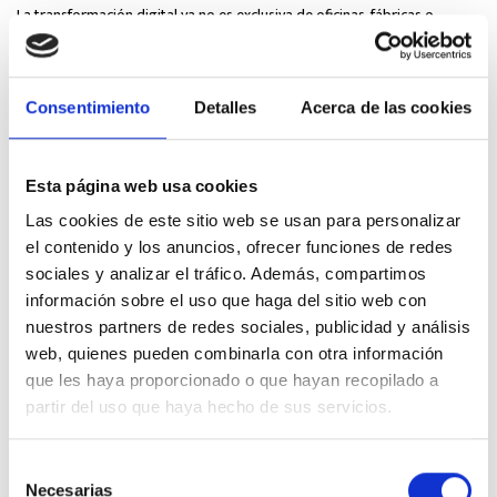
La transformación digital ya no es exclusiva de oficinas, fábricas o
pu
procesos administrativos, sino que también ha...
L
LEER MÁS
Consentimiento
Detalles
Acerca de las cookies
Esta página web usa cookies
DEJA TU COMENTARIO
Las cookies de este sitio web se usan para personalizar
el contenido y los anuncios, ofrecer funciones de redes
sociales y analizar el tráfico. Además, compartimos
información sobre el uso que haga del sitio web con
Tu dirección de correo electrónico no será publicada.
Los campos
nuestros partners de redes sociales, publicidad y análisis
obligatorios están marcados con
*
web, quienes pueden combinarla con otra información
que les haya proporcionado o que hayan recopilado a
partir del uso que haya hecho de sus servicios.
Selección
Necesarias
de