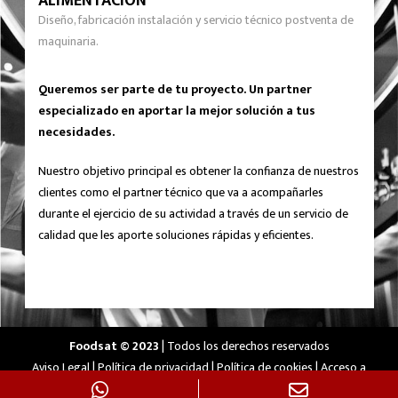
ALIMENTACIÓN
Diseño, fabricación instalación y servicio técnico postventa de
maquinaria.
Queremos ser parte de tu proyecto. Un partner
especializado en aportar la mejor solución a tus
necesidades.
Nuestro objetivo principal es obtener la confianza de nuestros
clientes como el partner técnico que va a acompañarles
durante el ejercicio de su actividad a través de un servicio de
calidad que les aporte soluciones rápidas y eficientes.
Foodsat © 2023
| Todos los derechos reservados
Aviso Legal
|
Política de privacidad
|
Política de cookies
|
Acceso a
cookies
|
Diseñado por
Agencia Pisto