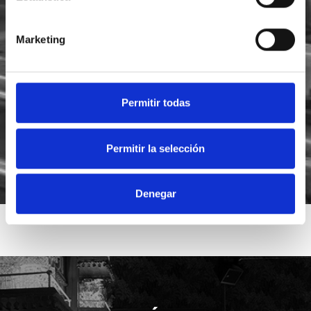
Marketing
He leído y acepto la
política de privacidad
Acepto recibir novedades de
Foodsat
Permitir todas
Permitir la selección
Denegar