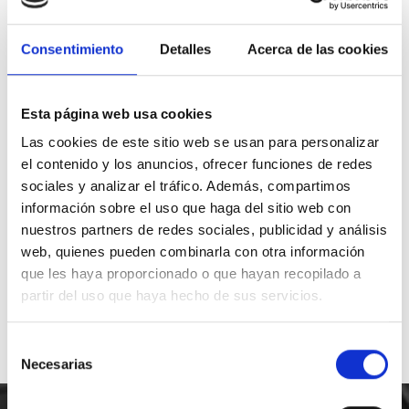
web@foodsat.es
Teléfono de contacto
Consentimiento
Detalles
Acerca de las cookies
91 797 29 26
Whatsapp
Esta página web usa cookies
649 872 833
Las cookies de este sitio web se usan para personalizar
el contenido y los anuncios, ofrecer funciones de redes
Nuestra central
sociales y analizar el tráfico. Además, compartimos
C.Regordoño 10 28936 Móstoles -
información sobre el uso que haga del sitio web con
Madrid
nuestros partners de redes sociales, publicidad y análisis
web, quienes pueden combinarla con otra información
Síguenos en Redes Sociales
que les haya proporcionado o que hayan recopilado a
partir del uso que haya hecho de sus servicios.
Selección
Necesarias
de
consentimiento