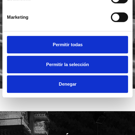
Marketing
He leído y acepto la
política de privacidad
Acepto recibir novedades de
Foodsat
Permitir todas
Permitir la selección
Denegar