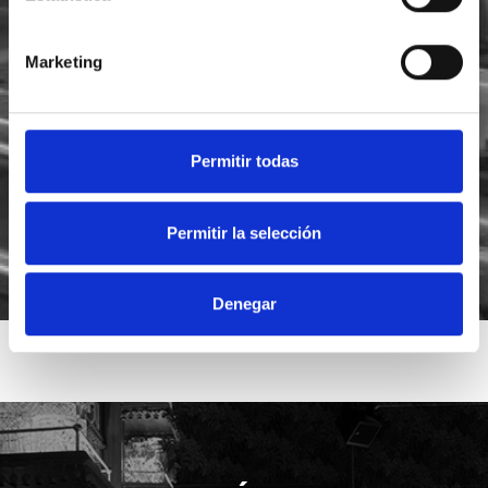
Marketing
He leído y acepto la
política de privacidad
Acepto recibir novedades de
Foodsat
Permitir todas
Permitir la selección
Denegar