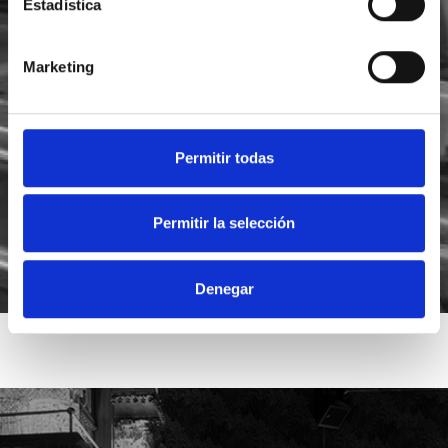
Estadística
Marketing
He leído y acepto la
política de privacidad
Acepto recibir novedades de
Foodsat
Permitir todas
Permitir la selección
Denegar