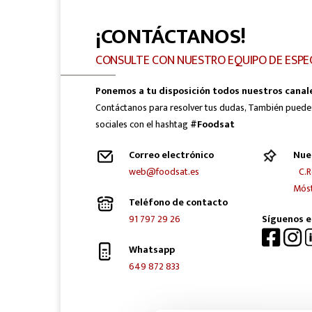
¡CONTÁCTANOS!
CONSULTE CON NUESTRO EQUIPO DE ESPE
Ponemos a tu disposición todos nuestros canal
Contáctanos para resolver tus dudas, También puede
sociales con el hashtag
#Foodsat
Correo electrónico
Nue
web@foodsat.es
C.R
Móst
Teléfono de contacto
91 797 29 26
Síguenos e
Whatsapp
649 872 833