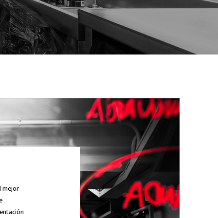
l mejor
e
mentación