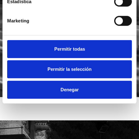
Estadística
Marketing
He leído y acepto la
política de privacidad
Acepto recibir novedades de
Foodsat
Permitir todas
Permitir la selección
Denegar