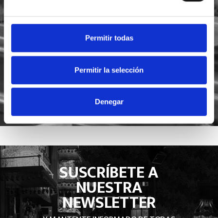
He leído y acepto la
política de privacidad
Acepto recibir novedades de
Foodsat
Permitir todas
Permitir la selección
Denegar
SUSCRÍBETE A
NUESTRA
NEWSLETTER