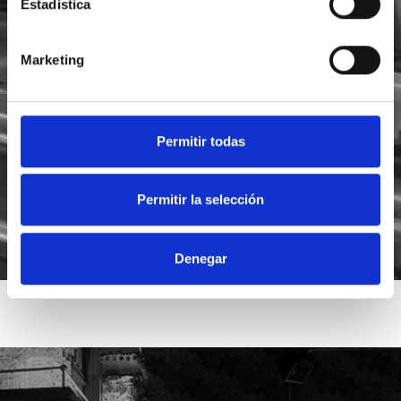
Estadística
Marketing
He leído y acepto la
política de privacidad
Acepto recibir novedades de
Foodsat
Permitir todas
Permitir la selección
Denegar