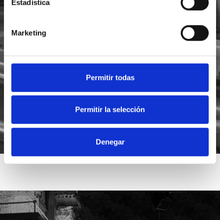
Estadística
Marketing
He leído y acepto la
política de privacidad
Acepto recibir novedades de
Foodsat
Permitir todas
Permitir la selección
Denegar