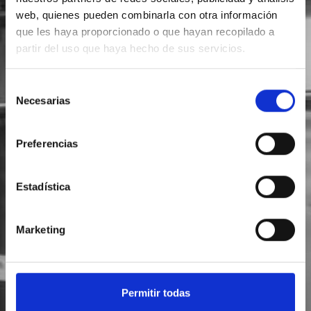
web, quienes pueden combinarla con otra información
SOLICITA INFORMACIÓN
que les haya proporcionado o que hayan recopilado a
partir del uso que haya hecho de sus servicios.
Selección
Necesarias
de
consentimiento
Preferencias
Estadística
Marketing
Permitir todas