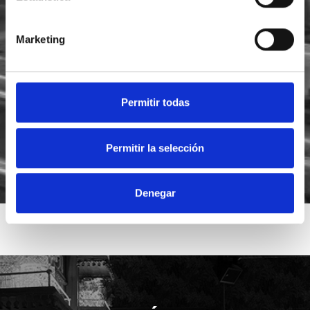
Marketing
He leído y acepto la
política de privacidad
Acepto recibir novedades de
Foodsat
Permitir todas
Permitir la selección
Denegar