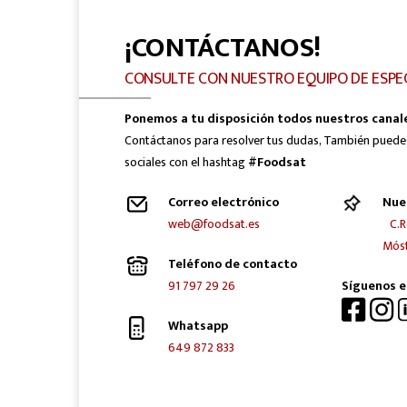
¡CONTÁCTANOS!
CONSULTE CON NUESTRO EQUIPO DE ESPE
Ponemos a tu disposición todos nuestros canal
Contáctanos para resolver tus dudas, También puede
sociales con el hashtag
#Foodsat
Correo electrónico
Nue
web@foodsat.es
C.R
Móst
Teléfono de contacto
91 797 29 26
Síguenos e
Whatsapp
649 872 833