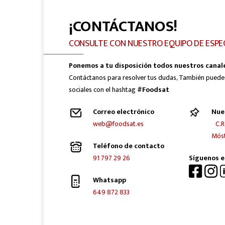
¡CONTÁCTANOS!
CONSULTE CON NUESTRO EQUIPO DE ESPE
Ponemos a tu disposición todos nuestros canal
Contáctanos para resolver tus dudas, También puede
sociales con el hashtag
#Foodsat
Correo electrónico
Nue
web@foodsat.es
C.R
Móst
Teléfono de contacto
91 797 29 26
Síguenos e
Whatsapp
649 872 833