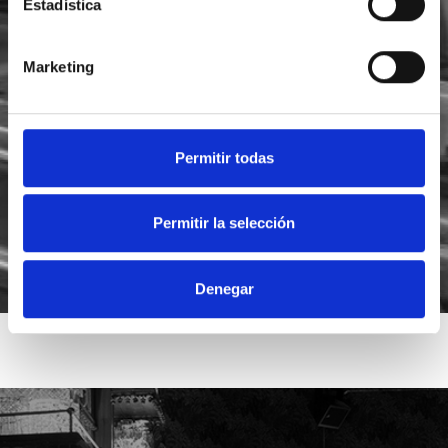
Estadística
Marketing
He leído y acepto la
política de privacidad
Acepto recibir novedades de
Foodsat
Permitir todas
Permitir la selección
Denegar