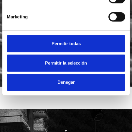
Marketing
He leído y acepto la
política de privacidad
Acepto recibir novedades de
Foodsat
Permitir todas
Permitir la selección
Denegar