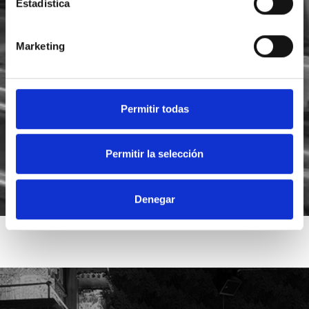
Estadística
Marketing
He leído y acepto la
política de privacidad
Acepto recibir novedades de
Foodsat
Permitir todas
Permitir la selección
Denegar