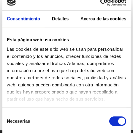
Correo electrónico
web@foodsat.es
Consentimiento
Detalles
Acerca de las cookies
Teléfono de contacto
91 797 29 26
Esta página web usa cookies
Whatsapp
649 872 833
Las cookies de este sitio web se usan para personalizar
el contenido y los anuncios, ofrecer funciones de redes
Nuestra central
sociales y analizar el tráfico. Además, compartimos
C.Regordoño 10 28936 Móstoles -
información sobre el uso que haga del sitio web con
Madrid
nuestros partners de redes sociales, publicidad y análisis
web, quienes pueden combinarla con otra información
Síguenos en Redes Sociales
que les haya proporcionado o que hayan recopilado a
partir del uso que haya hecho de sus servicios.
Selección
Necesarias
de
consentimiento