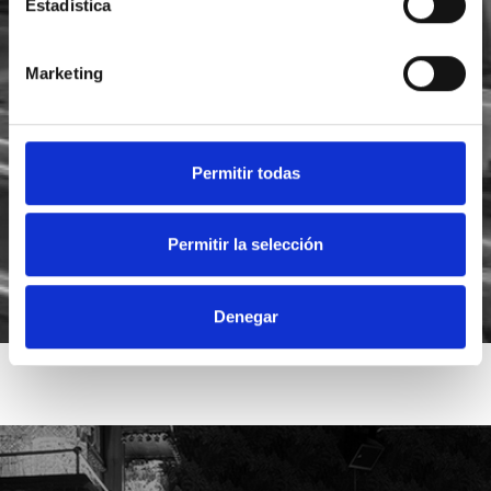
Estadística
Marketing
He leído y acepto la
política de privacidad
Acepto recibir novedades de
Foodsat
Permitir todas
Permitir la selección
Denegar