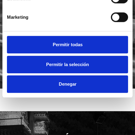
Marketing
He leído y acepto la
política de privacidad
Acepto recibir novedades de
Foodsat
Permitir todas
Permitir la selección
Denegar