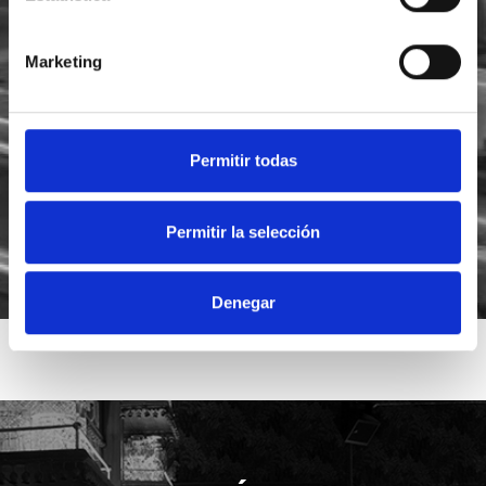
Marketing
He leído y acepto la
política de privacidad
Acepto recibir novedades de
Foodsat
Permitir todas
Permitir la selección
Denegar