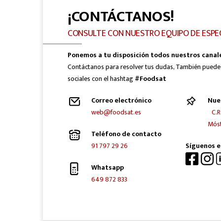
¡CONTÁCTANOS!
CONSULTE CON NUESTRO EQUIPO DE ESPE
Ponemos a tu disposición todos nuestros canal
Contáctanos para resolver tus dudas, También puede
sociales con el hashtag
#Foodsat
Correo electrónico
Nue
web@foodsat.es
C.R
Móst
Teléfono de contacto
91 797 29 26
Síguenos e
Whatsapp
649 872 833