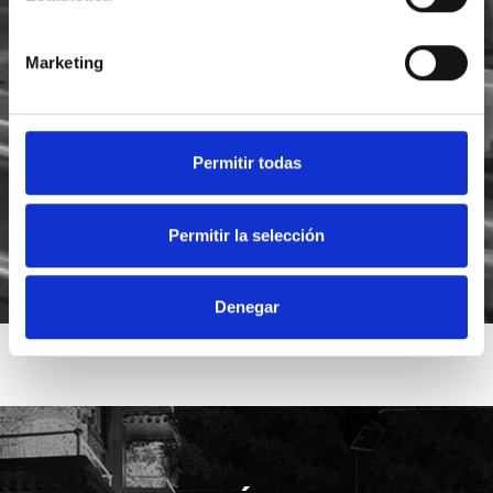
Marketing
He leído y acepto la
política de privacidad
Acepto recibir novedades de
Foodsat
Permitir todas
Permitir la selección
Denegar