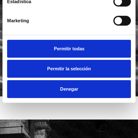
Estadística
Marketing
He leído y acepto la
política de privacidad
Acepto recibir novedades de
Foodsat
Permitir todas
Permitir la selección
Denegar