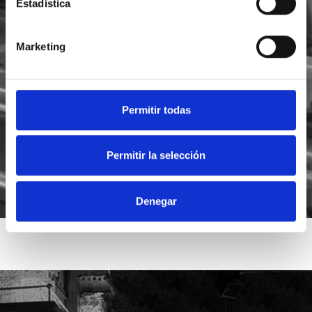
Estadística
Marketing
He leído y acepto la
política de privacidad
Acepto recibir novedades de
Foodsat
Permitir todas
Permitir la selección
Denegar