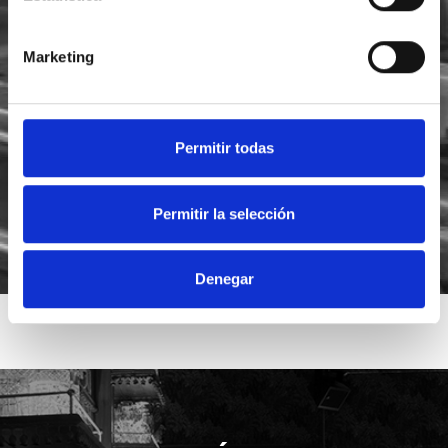
Marketing
He leído y acepto la
política de privacidad
Acepto recibir novedades de
Foodsat
Permitir todas
Permitir la selección
Denegar