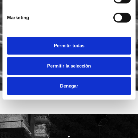
Marketing
He leído y acepto la
política de privacidad
Acepto recibir novedades de
Foodsat
Permitir todas
Permitir la selección
Denegar